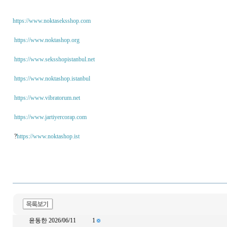
https://www.noktaseksshop.com
https://www.noktashop.org
https://www.seksshopistanbul.net
https://www.noktashop.istanbul
https://www.vibratorum.net
https://www.jartiyercorap.com
?
https://www.noktashop.ist
윤동한 2026/06/11
1