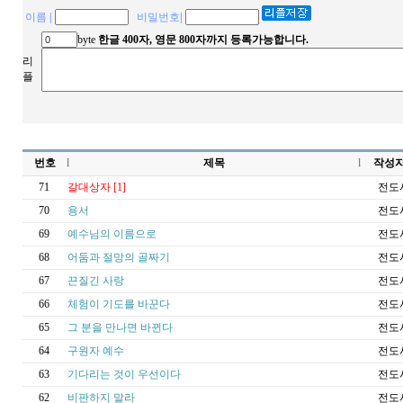
이름
|
비밀번호
|
byte
한글 400자, 영문 800자까지 등록가능합니다.
리
플
번호
l
제목
l
작성
71
갈대상자
[1]
전도
70
용서
전도
69
예수님의 이름으로
전도
68
어둠과 절망의 골짜기
전도
67
끈질긴 사랑
전도
66
체험이 기도를 바꾼다
전도
65
그 분을 만나면 바뀐다
전도
64
구원자 예수
전도
63
기다리는 것이 우선이다
전도
62
비판하지 말라
전도