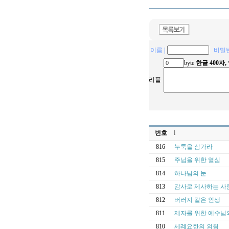
이름
|
비밀
byte
한글 400자
리플
번호
l
816
누룩을 삼가라
815
주님을 위한 열심
814
하나님의 눈
813
감사로 제사하는 사
812
버러지 같은 인생
811
제자를 위한 예수님
810
세례요한의 외침