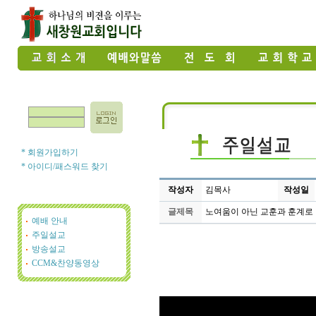
* 회원가입하기
* 아이디/패스워드 찾기
작성자
김목사
작성일
글제목
노여움이 아닌 교훈과 훈계로
예배 안내
주일설교
방송설교
CCM&찬양동영상