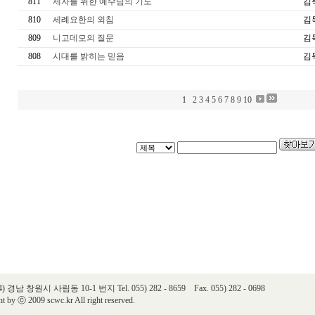
811
제자를 위한 예수님의 기도
김
810
세례요한의 외침
김
809
니고데모의 질문
김
808
시대를 밝히는 믿음
김
1
2
3
4
5
6
7
8
9
10
24) 경남 창원시 사림동 10-1 번지 Tel. 055) 282 - 8659 Fax. 055) 282 - 0698
t by ⓒ 2009 scwc.kr All right reserved.