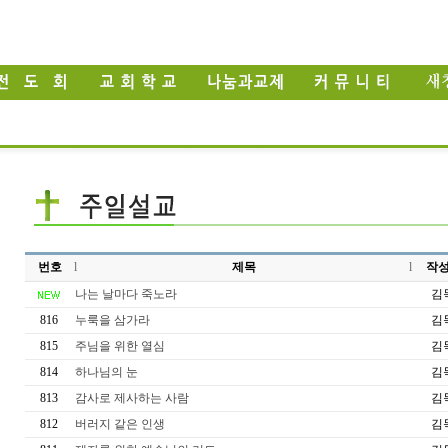
번호
l
제목
l
작
나는 날마다 죽노라
김
816
누룩을 삼가라
김
815
주님을 위한 열심
김
814
하나님의 눈
김
813
감사로 제사하는 사람
김
812
버러지 같은 인생
김