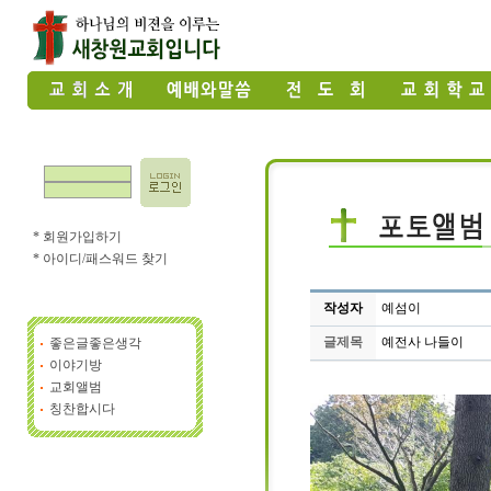
* 회원가입하기
* 아이디/패스워드 찾기
작성자
예섬이
글제목
예전사 나들이
좋은글좋은생각
이야기방
교회앨범
칭찬합시다