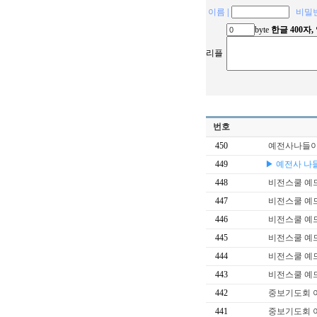
이름
|
비밀
byte
한글 400자
리플
번호
450
예전사나들
449
▶ 예전사 나
448
비전스쿨 예
447
비전스쿨 예
446
비전스쿨 예
445
비전스쿨 예
444
비전스쿨 예
443
비전스쿨 예
442
중보기도회 
441
중보기도회 