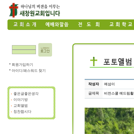
* 회원가입하기
* 아이디/패스워드 찾기
작성자
예섬이
글제목
비전스쿨 예드림활
좋은글좋은생각
이야기방
교회앨범
칭찬합시다