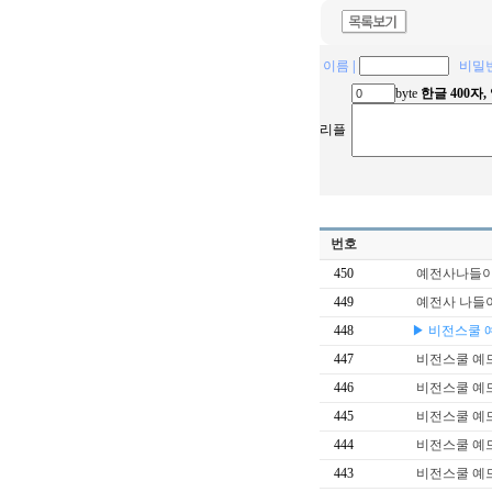
이름
|
비밀
byte
한글 400자
리플
번호
450
예전사나들
449
예전사 나들
448
▶ 비전스쿨
447
비전스쿨 예
446
비전스쿨 예
445
비전스쿨 예
444
비전스쿨 예
443
비전스쿨 예