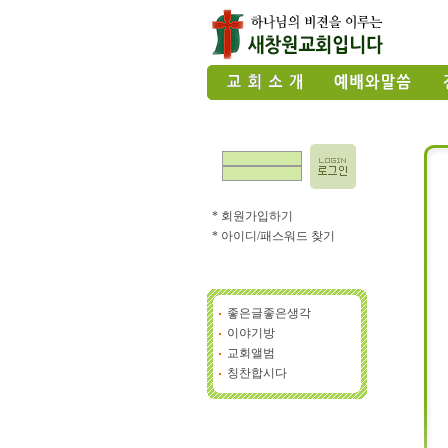
* 회원가입하기
* 아이디/패스워드 찾기
좋은글좋은생각
이야기방
교회앨범
칭찬합시다