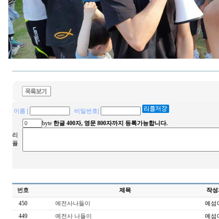
이름
|
비밀번호
|
byte
한글 400자, 영문 800자까지 등록가능합니다.
리
플
번호
제목
작성
450
예전사나들이
예섬
449
예전사 나들이
예섬