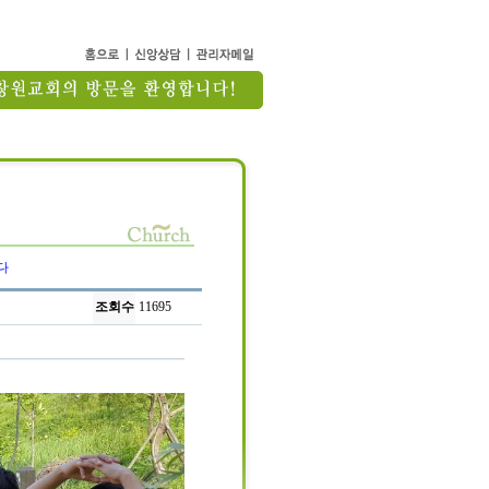
다
조회수
11695