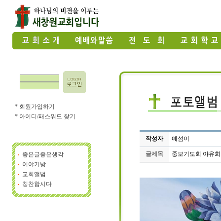
* 회원가입하기
* 아이디/패스워드 찾기
작성자
예섬이
글제목
중보기도회 야유회
좋은글좋은생각
이야기방
교회앨범
칭찬합시다